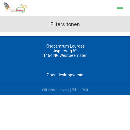
Filters tonen
Kindcentrum Lourdes
Home
Zoeken
Nieuws
Agenda
Pag
Jisperweg 52
1464 NG
Westbeemster
Open desktopversie
SdH Vormgeving |
Ziber DS4